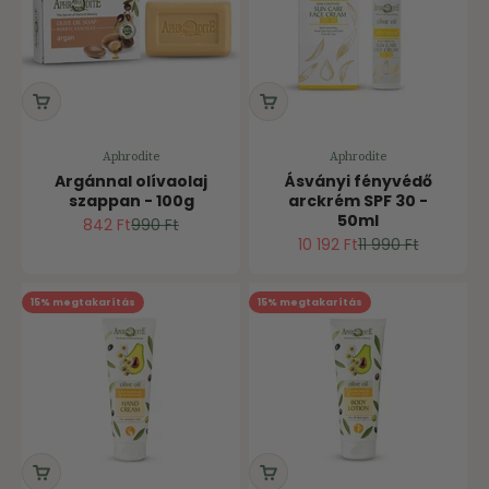
Aphrodite
Aphrodite
Argánnal olívaolaj
Ásványi fényvédő
szappan - 100g
arckrém SPF 30 -
50ml
Ár
Normál ár
842 Ft
990 Ft
Ár
Normál ár
10 192 Ft
11 990 Ft
15% megtakarítás
15% megtakarítás