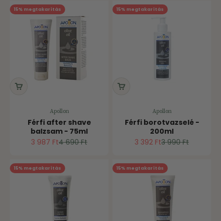
15% megtakarítás
15% megtakarítás
Apollon
Apollon
Férfi after shave
Férfi borotvazselé -
balzsam - 75ml
200ml
Ár
Normál ár
Ár
Normál ár
3 987 Ft
4 690 Ft
3 392 Ft
3 990 Ft
15% megtakarítás
15% megtakarítás