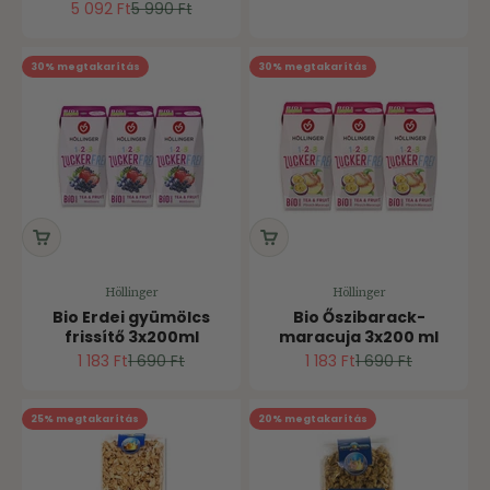
Ár
Normál ár
5 092 Ft
5 990 Ft
30% megtakarítás
30% megtakarítás
Höllinger
Höllinger
Bio Erdei gyümölcs
Bio Őszibarack-
frissítő 3x200ml
maracuja 3x200 ml
Ár
Normál ár
Ár
Normál ár
1 183 Ft
1 690 Ft
1 183 Ft
1 690 Ft
25% megtakarítás
20% megtakarítás