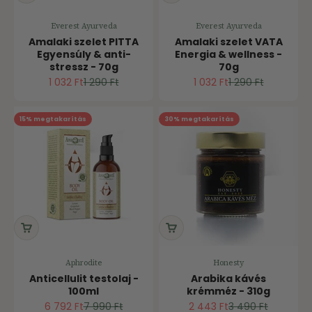
Everest Ayurveda
Everest Ayurveda
Amalaki szelet PITTA
Amalaki szelet VATA
Egyensúly & anti-
Energia & wellness -
stressz - 70g
70g
Ár
Normál ár
Ár
Normál ár
1 032 Ft
1 290 Ft
1 032 Ft
1 290 Ft
15% megtakarítás
30% megtakarítás
Aphrodite
Honesty
Anticellulit testolaj -
Arabika kávés
100ml
krémméz - 310g
Ár
Normál ár
Ár
Normál ár
6 792 Ft
7 990 Ft
2 443 Ft
3 490 Ft