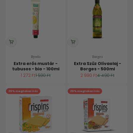
Byodo
Borges
Extra erős mustár -
Extra Szűz Olívaolaj -
tubusos - bio - 100ml
Borges - 500ml
Ár
Normál ár
Ár
Normál ár
1 272 Ft
1 590 Ft
2 990 Ft
4 490 Ft
20% megtakarítás
20% megtakarítás