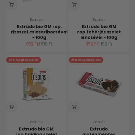
Extrudo
Extrudo
Extrudo bio GM rop.
Extrudo bio GM
rizsszel.csicseriborsóval
rop.fehérjés szelet
- 100g
lencsével - 100g
Ár
Normál ár
Ár
Normál ár
952 Ft
1 190 Ft
952 Ft
1 190 Ft
20% megtakarítás
25% megtakarítás
Extrudo
Extrudo
Extrudo bio GM
Extrudo
rop.hajdina szelet
gluténmentes