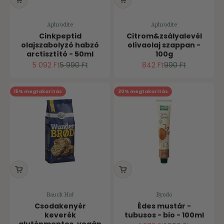
Aphrodite
Aphrodite
Cinkpeptid
Citrom&zsályalevél
olajszabolyzó habzó
olívaolaj szappan -
arctisztító - 50ml
100g
Ár
Normál ár
Ár
Normál ár
5 092 Ft
5 990 Ft
842 Ft
990 Ft
15% megtakarítás
20% megtakarítás
Bauck Hof
Byodo
Csodakenyér
Édes mustár -
keverék
tubusos - bio - 100ml