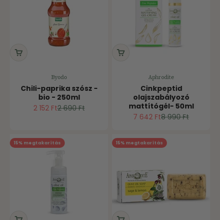
Byodo
Aphrodite
Chili-paprika szósz -
Cinkpeptid
bio - 250ml
olajszabályozó
mattítógél- 50ml
Ár
Normál ár
2 152 Ft
2 690 Ft
Ár
Normál ár
7 642 Ft
8 990 Ft
15% megtakarítás
15% megtakarítás