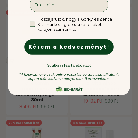
15% megtakarítás
15% megtakarítás
GDPR
Hozzájárulok, hogy a Gorky és Zentai
Kft. marketing célú üzeneteket
küldjön számomra.
Kérem a kedvezményt!
Adatkezelési tájékoztató
*A kedvezmény csak online vásárlás során használható. A
Aphrodite
Aphrodite
kupon más kedvezménnyel nem összevonható.
C-vitamin
C-vitaminos
ránctalanító
ragyogásfokozó
szemkörnyék gél -
arckrém - 50ml
30ml
Ár
Normál ár
10 192 Ft
11 990 Ft
Ár
Normál ár
8 492 Ft
9 990 Ft
20% megtakarítás
15% megtakarítás