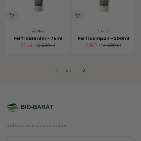
Apollon
Apollon
Férfi kézkrém - 75ml
Férfi sampon - 200ml
Ár
Normál ár
Ár
Normál ár
2 542 Ft
2 990 Ft
3 987 Ft
4 690 Ft
1 / 4
Iratkozz fel a hírlevelünkre!