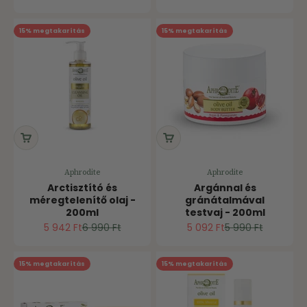
15% megtakarítás
15% megtakarítás
Aphrodite
Aphrodite
Arctisztító és
Argánnal és
méregtelenítő olaj -
gránátalmával
200ml
testvaj - 200ml
Ár
Normál ár
Ár
Normál ár
5 942 Ft
6 990 Ft
5 092 Ft
5 990 Ft
15% megtakarítás
15% megtakarítás