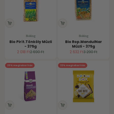
Bioking
Bioking
Bio Pirít.Tönköly Müzli
Bio Rop.MandulNar
- 375g
Müzli - 375g
Ár
Normál ár
Ár
Normál ár
2 018 Ft
2 690 Ft
2 632 Ft
3 290 Ft
20% megtakarítás
33% megtakarítás