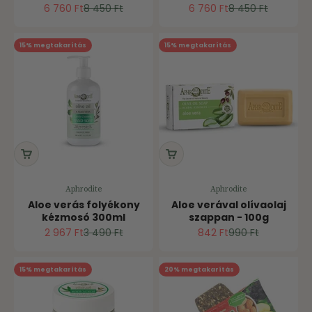
Ár
Normál ár
Ár
Normál ár
6 760 Ft
8 450 Ft
6 760 Ft
8 450 Ft
15% megtakarítás
15% megtakarítás
Aphrodite
Aphrodite
Aloe verás folyékony
Aloe verával olívaolaj
kézmosó 300ml
szappan - 100g
Ár
Normál ár
Ár
Normál ár
2 967 Ft
3 490 Ft
842 Ft
990 Ft
15% megtakarítás
20% megtakarítás