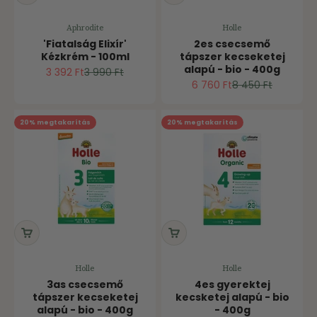
Aphrodite
Holle
'Fiatalság Elixír'
2es csecsemő
Kézkrém - 100ml
tápszer kecseketej
alapú - bio - 400g
Ár
Normál ár
3 392 Ft
3 990 Ft
Ár
Normál ár
6 760 Ft
8 450 Ft
20% megtakarítás
20% megtakarítás
Holle
Holle
3as csecsemő
4es gyerektej
tápszer kecseketej
kecsketej alapú - bio
alapú - bio - 400g
- 400g