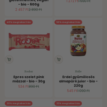
gluténmentes, vegán
Ár
Normál ár
1 272 Ft
1 590 Ft
- bio - 600g
Ár
Normál ár
2 457 Ft
2 890 Ft
40% megtakarítás
50% megtakarítás
Roobar
Holle
Epres szelet pink
Erdei gyümölcsös
mázzal - bio - 30g
almapüré juior - bio -
220g
Ár
Normál ár
534 Ft
890 Ft
Ár
Normál ár
545 Ft
1 090 Ft
20% megtakarítás
33% megtakarítás