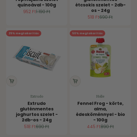
quinoával - 100g
étcsokis szelet - 2db-
os - 24g
Ár
Normál ár
952 Ft
1 190 Ft
Ár
Normál ár
518 Ft
690 Ft
25% megtakarítás
50% megtakarítás
Extrudo
Holle
Extrudo
Fennel Frog - körte,
gluténmentes
alma,
joghurtos szelet -
édesköménnyel - bio
2db-os - 24g
- 100g
Ár
Normál ár
Ár
Normál ár
518 Ft
690 Ft
445 Ft
890 Ft