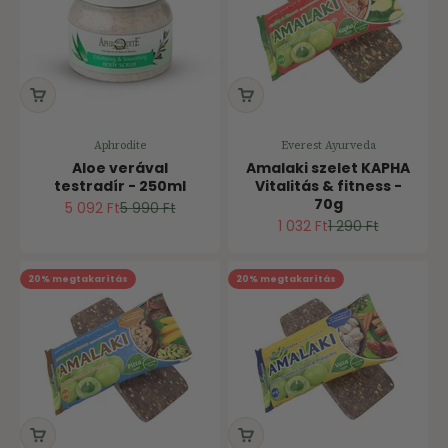
Aphrodite
Everest Ayurveda
Aloe verával
Amalaki szelet KAPHA
testradír - 250ml
Vitalitás & fitness -
70g
Ár
Normál ár
5 092 Ft
5 990 Ft
Ár
Normál ár
1 032 Ft
1 290 Ft
20% megtakarítás
20% megtakarítás