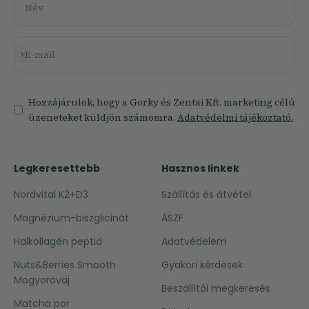
Név
Feliratkozás
E-mail
Hozzájárulok, hogy a Gorky és Zentai Kft. marketing célú
üzeneteket küldjön számomra.
Adatvédelmi tájékoztató.
Legkeresettebb
Hasznos linkek
Nordvital K2+D3
Szállítás és átvétel
Magnézium-biszglicinát
ÁSZF
Halkollagén peptid
Adatvédelem
Nuts&Berries Smooth
Gyakori kérdések
Mogyoróvaj
Beszállítói megkeresés
Matcha por