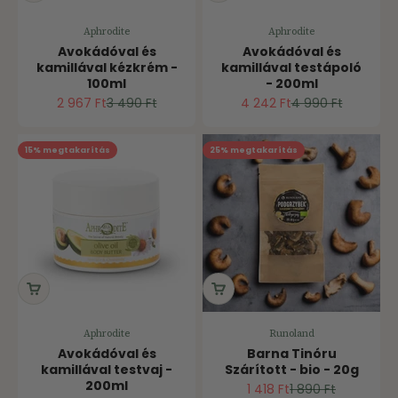
Aphrodite
Aphrodite
Avokádóval és
Avokádóval és
kamillával kézkrém -
kamillával testápoló
100ml
- 200ml
Ár
Normál ár
Ár
Normál ár
2 967 Ft
3 490 Ft
4 242 Ft
4 990 Ft
15% megtakarítás
25% megtakarítás
Aphrodite
Runoland
Avokádóval és
Barna Tinóru
kamillával testvaj -
Szárított - bio - 20g
200ml
Ár
Normál ár
1 418 Ft
1 890 Ft