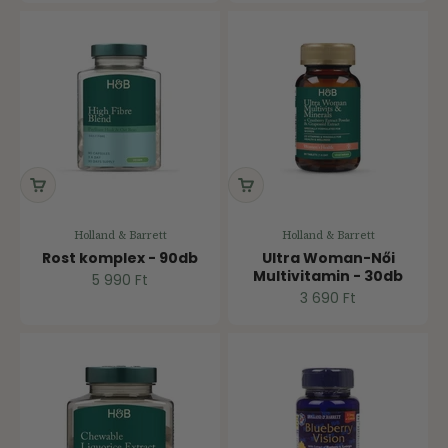
Holland & Barrett
Holland & Barrett
Rost komplex - 90db
Ultra Woman-Női
Multivitamin - 30db
Ár
5 990 Ft
Ár
3 690 Ft