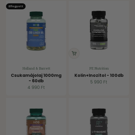
Elfogyott
Holland & Barrett
PE Nutrition
Csukamájolaj 1000mg
Kolin+Inozitol - 100db
- 60db
Ár
5 990 Ft
Ár
4 990 Ft