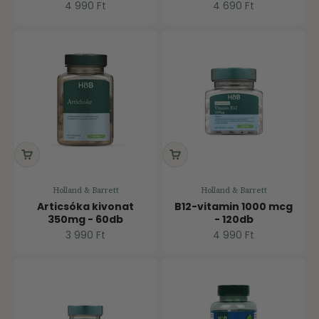
Ár
Ár
4 990 Ft
4 690 Ft
Holland & Barrett
Holland & Barrett
Articsóka kivonat
B12-vitamin 1000 mcg
350mg - 60db
- 120db
Ár
Ár
3 990 Ft
4 990 Ft