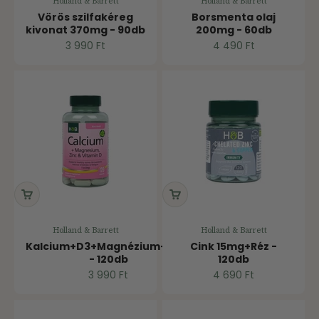
Holland & Barrett
Holland & Barrett
Vörös szilfakéreg
Borsmenta olaj
kivonat 370mg - 90db
200mg - 60db
Ár
Ár
3 990 Ft
4 490 Ft
Holland & Barrett
Holland & Barrett
Kalcium+D3+Magnézium+Cink
Cink 15mg+Réz -
- 120db
120db
Ár
Ár
3 990 Ft
4 690 Ft