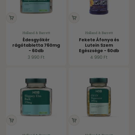
Holland & Barrett
Holland & Barrett
Édesgyökér
Fekete Áfonya és
rágótabletta 760mg
Lutein Szem
- 60db
Egészsége - 60db
Ár
Ár
3 990 Ft
4 990 Ft