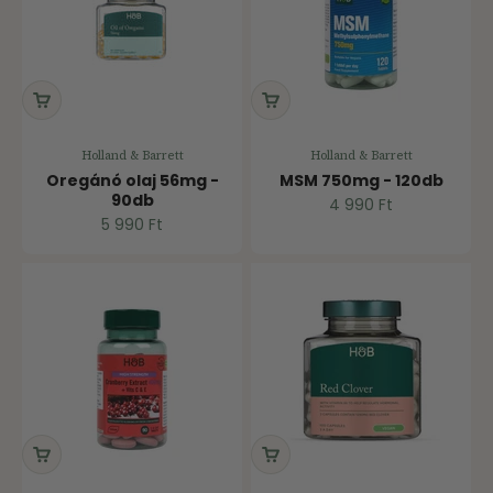
Holland & Barrett
Holland & Barrett
Oregánó olaj 56mg -
MSM 750mg - 120db
90db
Ár
4 990 Ft
Ár
5 990 Ft