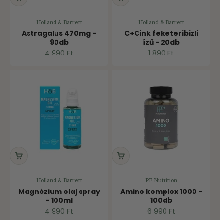
Holland & Barrett
Holland & Barrett
Astragalus 470mg -
C+Cink feketeribizli
90db
ízű - 20db
Ár
Ár
4 990 Ft
1 890 Ft
Holland & Barrett
PE Nutrition
Magnézium olaj spray
Amino komplex 1000 -
- 100ml
100db
Ár
Ár
4 990 Ft
6 990 Ft