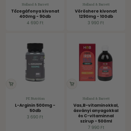
Holland & Barrett
Holland & Barrett
Tőzegáfonya kivonat
Vöröshere kivonat
400mg - 90db
1290mg - 100db
Ár
Ár
4 690 Ft
3 990 Ft
PE Nutrition
Holland & Barrett
L-Arginin 500mg -
Vas,B-vitaminokkal,
50db
ásványi anyagokkal
és C-vitaminnal
Ár
3 690 Ft
szirup - 500ml
Ár
7 990 Ft