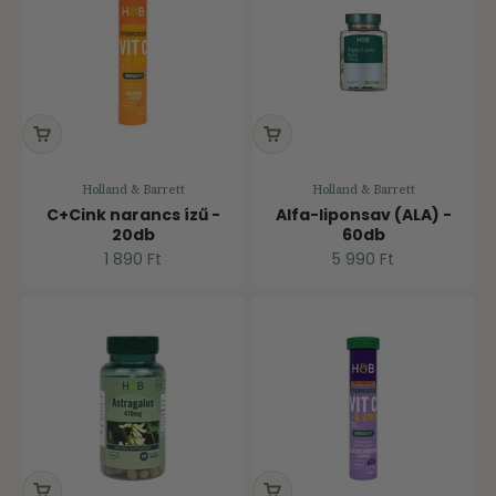
Holland & Barrett
Holland & Barrett
C+Cink narancs ízű -
Alfa-liponsav (ALA) -
20db
60db
Ár
Ár
1 890 Ft
5 990 Ft