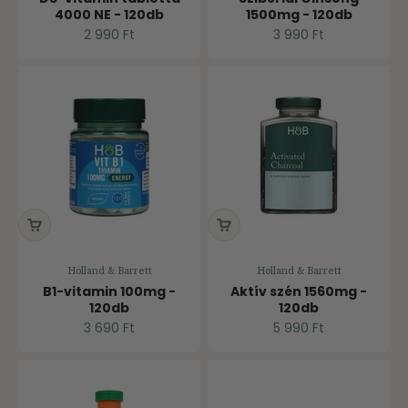
4000 NE - 120db
1500mg - 120db
Ár
Ár
2 990 Ft
3 990 Ft
Holland & Barrett
Holland & Barrett
B1-vitamin 100mg -
Aktív szén 1560mg -
120db
120db
Ár
Ár
3 690 Ft
5 990 Ft