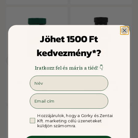
Jöhet 1500 Ft
kedvezmény*?
Iratkozz fel és máris a tiéd! 👇
Holland & Barrett
PE Nutrition
Név
Cékla 945mg - 90db
L-Lysine tabletta
1000mg - 60 db
Ár
4 990 Ft
Ár
2 990 Ft
Email
Elfogyott
GDPR
Hozzájárulok, hogy a Gorky és Zentai
Kft. marketing célú üzeneteket
küldjön számomra.