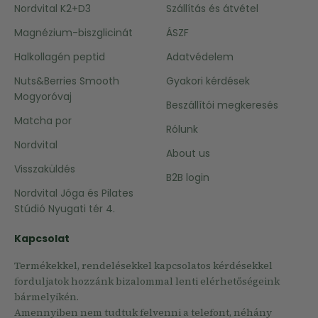
Nordvital K2+D3
Szállítás és átvétel
Magnézium-biszglicinát
ÁSZF
Halkollagén peptid
Adatvédelem
Nuts&Berries Smooth
Gyakori kérdések
Mogyoróvaj
Beszállítói megkeresés
Matcha por
Rólunk
Nordvital
About us
Visszaküldés
B2B login
Nordvital Jóga és Pilates
Stúdió Nyugati tér 4.
Kapcsolat
Termékekkel, rendelésekkel kapcsolatos kérdésekkel
forduljatok hozzánk bizalommal lenti elérhetőségeink
bármelyikén.
Amennyiben nem tudtuk felvenni a telefont, néhány