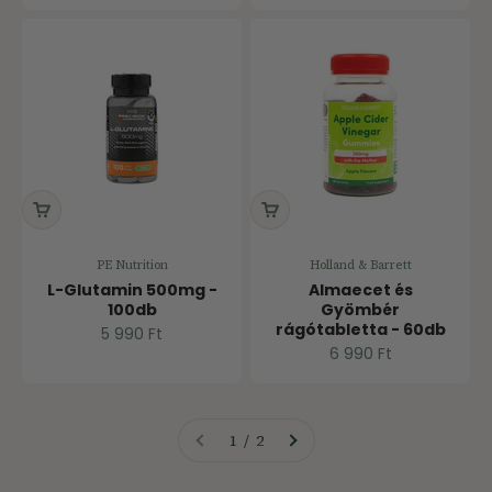
PE Nutrition
Holland & Barrett
L-Glutamin 500mg -
Almaecet és
100db
Gyömbér
rágótabletta - 60db
Ár
5 990 Ft
Ár
6 990 Ft
1 / 2