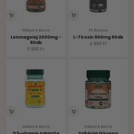
Holland & Barrett
PE Nutrition
Lenmagolaj 2000mg -
L-Tirozin 500mg 50db
60db
Ár
4 990 Ft
Ár
5 990 Ft
Holland & Barrett
Holland & Barrett
D3-vitamin tabletta
Szibériai Ginseng