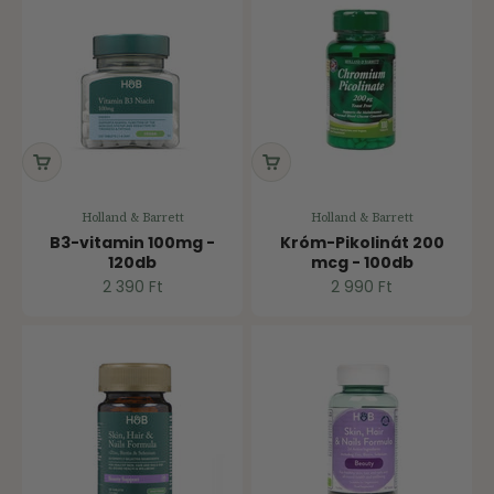
Holland & Barrett
Holland & Barrett
B3-vitamin 100mg -
Króm-Pikolinát 200
120db
mcg - 100db
Ár
Ár
2 390 Ft
2 990 Ft