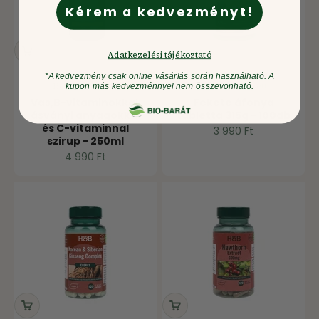
Kérem a kedvezményt!
Adatkezelési tájékoztató
*A kedvezmény csak online vásárlás során használható. A
kupon más kedvezménnyel nem összevonható.
Holland & Barrett
Holland & Barrett
Vas,B-vitaminokkal,
Fekete áfonya
ásványi anyagokkal
tabletta 315g - 100db
és C-vitaminnal
Ár
3 990 Ft
szirup - 250ml
Ár
4 990 Ft