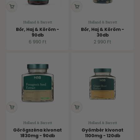
Holland & Barrett
Holland & Barrett
Bőr, Haj & Köröm -
Bőr, Haj & Köröm -
90db
30db
Ár
Ár
6 990 Ft
2 990 Ft
Holland & Barrett
Holland & Barrett
Görögszéna kivonat
Gyömbér kivonat
1830mg - 90db
1100mg - 120db