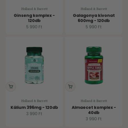
Holland & Barrett
Holland & Barrett
Ginseng komplex -
Galagonya kivonat
120db
600mg - 120db
Ár
Ár
5 990 Ft
5 990 Ft
Holland & Barrett
Holland & Barrett
Kálium 396mg - 120db
Almaecet komplex -
40db
Ár
3 990 Ft
Ár
3 990 Ft