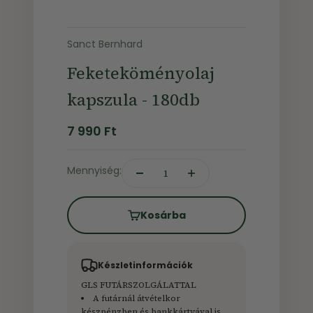
Sanct Bernhard
Feketeköményolaj
kapszula - 180db
Ár
7 990 Ft
Mennyiség:
Kosárba
Készletinformációk
GLS FUTÁRSZOLGÁLATTAL
A futárnál átvételkor
készpénzben és bankkártyával is