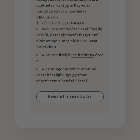
fizethetsz, de Apple Pay-el és
bankkártyával is fizethetsz
oldalunkon
ÁTVÉTEL BOLTJAINKBAN
Vedd át a rendelésed szállítási díj
nélkül, összeghatártól függetlenül,
akár aznap a megjelölt Bio-Barát
boltokban
A boltok listáját
ide kattintva
éred
el
A csomagodat szinte azonnal
összekészítjük, így gyorsan
végezhetsz a bevásárlással
Készletinformációk