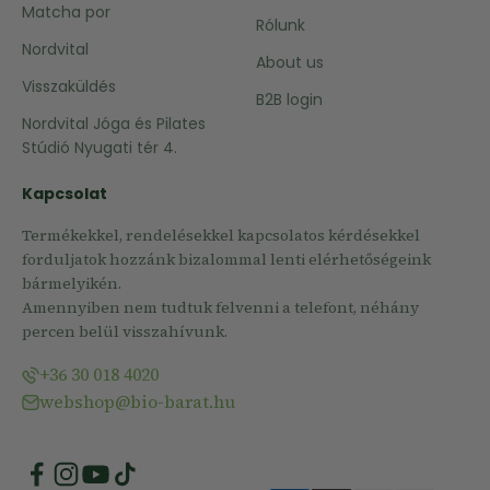
Matcha por
Rólunk
Nordvital
About us
Visszaküldés
B2B login
Nordvital Jóga és Pilates
Stúdió Nyugati tér 4.
Kapcsolat
Termékekkel, rendelésekkel kapcsolatos kérdésekkel
forduljatok hozzánk bizalommal lenti elérhetőségeink
bármelyikén.
Amennyiben nem tudtuk felvenni a telefont, néhány
percen belül visszahívunk.
+36 30 018 4020
webshop@bio-barat.hu