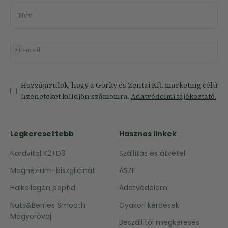
Név
Feliratkozás
E-mail
Hozzájárulok, hogy a Gorky és Zentai Kft. marketing célú
üzeneteket küldjön számomra.
Adatvédelmi tájékoztató.
Legkeresettebb
Hasznos linkek
Nordvital K2+D3
Szállítás és átvétel
Magnézium-biszglicinát
ÁSZF
Halkollagén peptid
Adatvédelem
Nuts&Berries Smooth
Gyakori kérdések
Mogyoróvaj
Beszállítói megkeresés