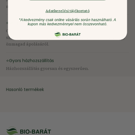
minőségű alapanyagokból készül.
Adatkezelési tájékoztató
*A kedvezmény csak online vásárlás során használható. A
⭐Megbízható minőség
kupon más kedvezménnyel nem összevonható.
Olyan termékeket kínálunk, amelyekre nap mint nap
számíthatsz – legyen szó táplálkozásról, egészségről vagy
önmagad ápolásáról.
⭐Gyors házhozszállítás
Házhozszállítás gyorsan és egyszerűen.
Hasonló termékek