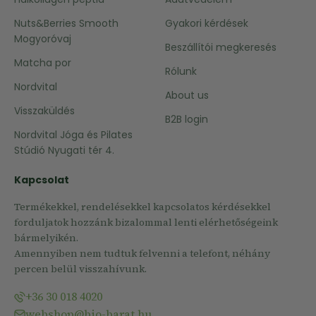
Nuts&Berries Smooth
Gyakori kérdések
Mogyoróvaj
Beszállítói megkeresés
Matcha por
Rólunk
Nordvital
About us
Visszaküldés
B2B login
Nordvital Jóga és Pilates
Stúdió Nyugati tér 4.
Kapcsolat
Termékekkel, rendelésekkel kapcsolatos kérdésekkel
forduljatok hozzánk bizalommal lenti elérhetőségeink
bármelyikén.
Amennyiben nem tudtuk felvenni a telefont, néhány
percen belül visszahívunk.
+36 30 018 4020
webshop@bio-barat.hu