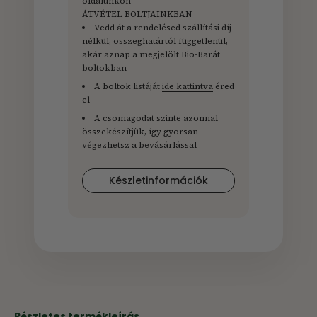
oldalunkon
ÁTVÉTEL BOLTJAINKBAN
Vedd át a rendelésed szállítási díj
nélkül, összeghatártól függetlenül,
akár aznap a megjelölt Bio-Barát
boltokban
A boltok listáját
ide kattintva
éred
el
A csomagodat szinte azonnal
összekészítjük, így gyorsan
végezhetsz a bevásárlással
Készletinformációk
Részletes termékleírás