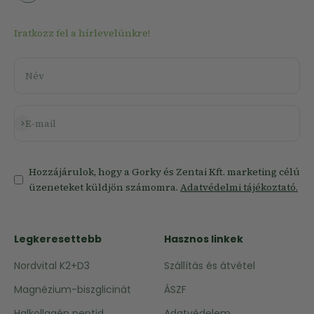
Iratkozz fel a hírlevelünkre!
Név
Feliratkozás
E-mail
Hozzájárulok, hogy a Gorky és Zentai Kft. marketing célú
üzeneteket küldjön számomra.
Adatvédelmi tájékoztató.
Legkeresettebb
Hasznos linkek
Nordvital K2+D3
Szállítás és átvétel
Magnézium-biszglicinát
ÁSZF
Halkollagén peptid
Adatvédelem