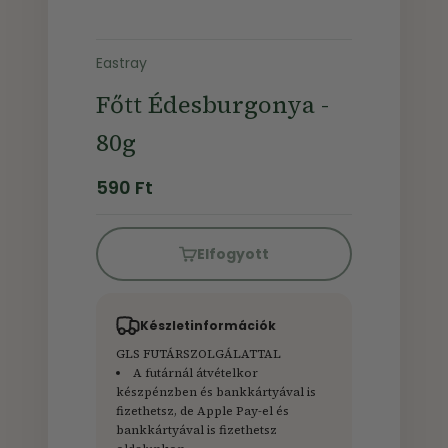
Eastray
Főtt Édesburgonya -
80g
Ár
590 Ft
Elfogyott
Készletinformációk
GLS FUTÁRSZOLGÁLATTAL
A futárnál átvételkor
készpénzben és bankkártyával is
fizethetsz, de Apple Pay-el és
bankkártyával is fizethetsz