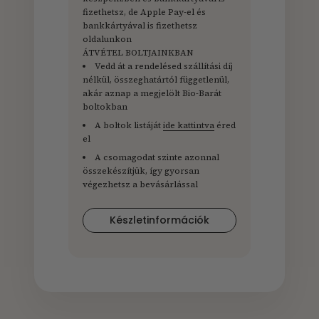
fizethetsz, de Apple Pay-el és
bankkártyával is fizethetsz
oldalunkon
ÁTVÉTEL BOLTJAINKBAN
Vedd át a rendelésed szállítási díj
nélkül, összeghatártól függetlenül,
akár aznap a megjelölt Bio-Barát
boltokban
A boltok listáját
ide kattintva
éred
el
A csomagodat szinte azonnal
összekészítjük, így gyorsan
végezhetsz a bevásárlással
Készletinformációk