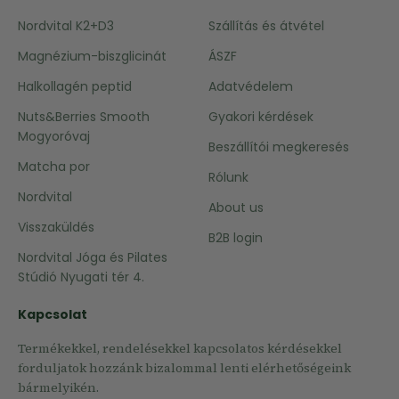
Nordvital K2+D3
Szállítás és átvétel
Magnézium-biszglicinát
ÁSZF
Halkollagén peptid
Adatvédelem
Nuts&Berries Smooth
Gyakori kérdések
Mogyoróvaj
Beszállítói megkeresés
Matcha por
Rólunk
Nordvital
About us
Visszaküldés
B2B login
Nordvital Jóga és Pilates
Stúdió Nyugati tér 4.
Kapcsolat
Termékekkel, rendelésekkel kapcsolatos kérdésekkel
forduljatok hozzánk bizalommal lenti elérhetőségeink
bármelyikén.