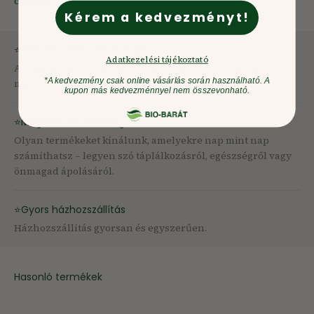
citronellol, geraniol, limonene
Kérem a kedvezményt!
⭐ Természetes összetevők
Adatkezelési tájékoztató
A termék gondosan válogatott, természetes és kiváló
*A kedvezmény csak online vásárlás során használható. A
minőségű alapanyagokból készül.
kupon más kedvezménnyel nem összevonható.
⭐Megbízható minőség
Olyan termékeket kínálunk, amelyekre nap mint nap
számíthatsz – legyen szó táplálkozásról, egészségről vagy
önmagad ápolásáról.
⭐Gyors házhozszállítás
Házhozszállítás gyorsan és egyszerűen.
Hasonló termékek