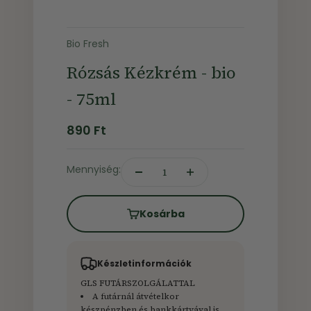
Bio Fresh
Rózsás Kézkrém - bio
- 75ml
Ár
890 Ft
Mennyiség:
Kosárba
Készletinformációk
GLS FUTÁRSZOLGÁLATTAL
A futárnál átvételkor
készpénzben és bankkártyával is