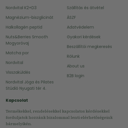
Nordvital K2+D3
Szállítás és átvétel
Magnézium-biszglicinát
ÁSZF
Halkollagén peptid
Adatvédelem
Nuts&Berries Smooth
Gyakori kérdések
Mogyoróvaj
Beszállítói megkeresés
Matcha por
Rólunk
Nordvital
About us
Visszaküldés
B2B login
Nordvital Jóga és Pilates
Stúdió Nyugati tér 4.
Kapcsolat
Termékekkel, rendelésekkel kapcsolatos kérdésekkel
forduljatok hozzánk bizalommal lenti elérhetőségeink
bármelyikén.