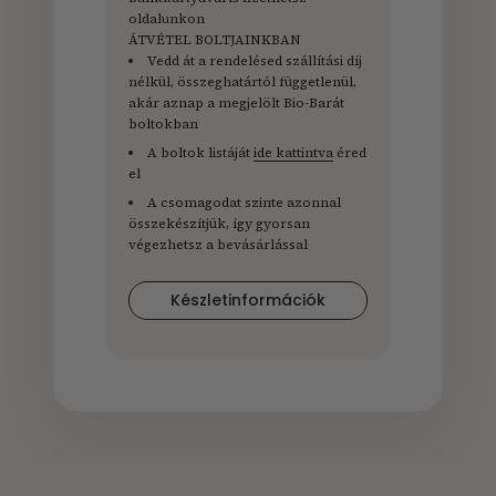
oldalunkon
ÁTVÉTEL BOLTJAINKBAN
Vedd át a rendelésed szállítási díj
nélkül, összeghatártól függetlenül,
akár aznap a megjelölt Bio-Barát
boltokban
A boltok listáját
ide kattintva
éred
el
A csomagodat szinte azonnal
összekészítjük, így gyorsan
végezhetsz a bevásárlással
Készletinformációk