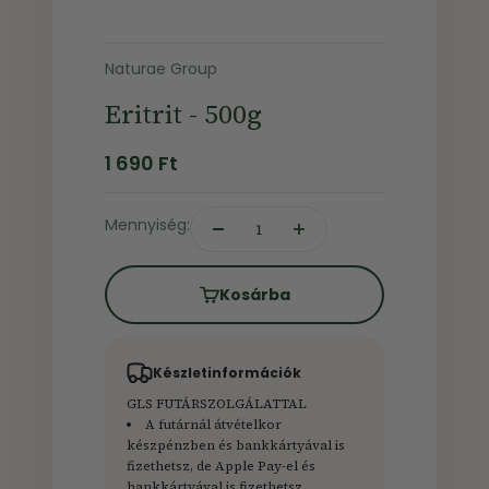
Naturae Group
Eritrit - 500g
Ár
1 690 Ft
Mennyiség:
Kosárba
Készletinformációk
GLS FUTÁRSZOLGÁLATTAL
A futárnál átvételkor
készpénzben és bankkártyával is
fizethetsz, de Apple Pay-el és
bankkártyával is fizethetsz